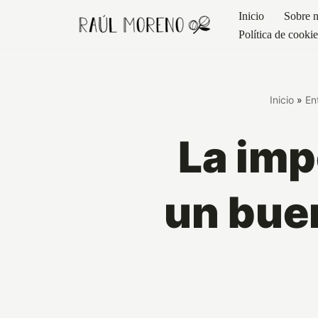
Inicio
Sobre n
Política de cooki
saltar
al
contenido
Inicio
»
En
La imp
un bue