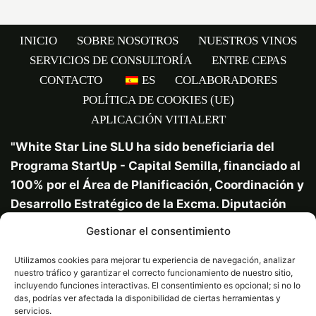
INICIO
SOBRE NOSOTROS
NUESTROS VINOS
SERVICIOS DE CONSULTORÍA
ENTRE CEPAS
CONTACTO
ES
COLABORADORES
POLÍTICA DE COOKIES (UE)
APLICACIÓN VITIALERT
"White Star Line SLU ha sido beneficiaria del
Programa StartUp - Capital Semilla, financiado al
100% por el Área de Planificación, Coordinación y
Desarrollo Estratégico de la Excma. Diputación
Provincial de Cádiz en el marco de DipuInnova+
Gestionar el consentimiento
2024 y ejecutado por las Cámaras de Comercio
de la Provincia de Cádiz, cuyo objetivo es
Utilizamos cookies para mejorar tu experiencia de navegación, analizar
nuestro tráfico y garantizar el correcto funcionamiento de nuestro sitio,
impulsar la innovación y la transformación digital
incluyendo funciones interactivas. El consentimiento es opcional; si no lo
del tejido productivo de la provincia apoyando la
das, podrías ver afectada la disponibilidad de ciertas herramientas y
servicios.